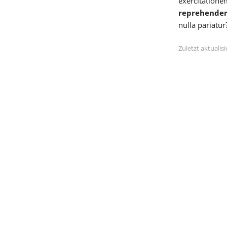
exercitatione
reprehender
nulla pariatur
Zuletzt aktuali