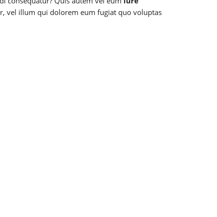
modi consequatur? Quis autem vel eum
iure
r, vel illum qui dolorem eum fugiat quo voluptas