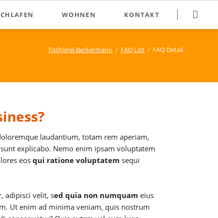
Navigation
SCHLAFEN
WOHNEN
KONTAKT
überspringen
Tischlerei Beckermann
FAQ List
FAQ Detail
siness?
oloremque laudantium, totam rem aperiam,
icta sunt explicabo. Nemo enim ipsam voluptatem
olores eos
qui ratione voluptatem
sequi
adipisci velit, s
ed quia non numquam
eius
em. Ut enim ad minima veniam, quis nostrum