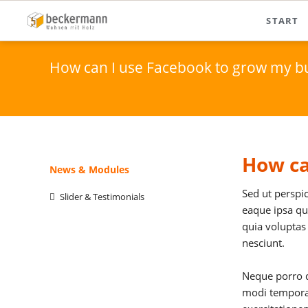
START
How can I use Facebook to grow my b
How ca
Navigation
News & Modules
überspringen
Sed ut perspi
Slider & Testimonials
eaque ipsa qu
quia voluptas
nesciunt.
Neque porro q
modi tempora