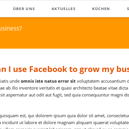
ÜBER UNS
AKTUELLES
KÜCHEN
usiness?
n I use Facebook to grow my bu
ciatis unde
omnis iste natus error sit
voluptatem accusantium d
ae ab illo inventore veritatis et quasi architecto beatae vitae d
 sit aspernatur aut odit aut fugit, sed quia consequuntur magni d
uisquam est, qui dolorem ipsum quia dolor sit amet, consectetur, 
 incidunt ut labore et dolore magnam aliquam quaerat voluptat