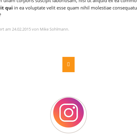
m ullam corporis suscipit laboriosam, nisi ut aliquid ex ea com
it qui
in ea voluptate velit esse quam nihil molestiae consequatu
?
siert am 24.02.2015 von Mike Sohlmann.